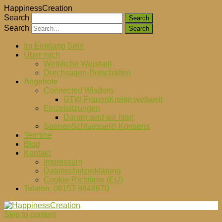
HappinessCreation
Search
Search
Im Einklang Sein
Über mich
Weibliche Weisheit
Durchsagen-Botschaften
Angebote
Connected Wisdom
GTW FrauenKreise weltweit
Einzelsitzungen
Darum sind wir hier!
SonnenSchluessel® Konsens
Termine
Blog
Kontakt
Impressum
Datenschutzerklärung
Cookie-Richtlinie (EU)
Telefon: 06157 9848870
Skip to content