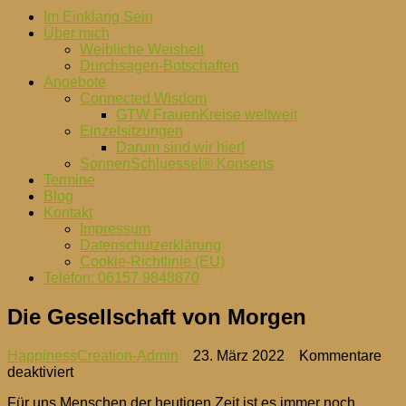
Im Einklang Sein
Über mich
Weibliche Weisheit
Durchsagen-Botschaften
Angebote
Connected Wisdom
GTW FrauenKreise weltweit
Einzelsitzungen
Darum sind wir hier!
SonnenSchluessel® Konsens
Termine
Blog
Kontakt
Impressum
Datenschutzerklärung
Cookie-Richtlinie (EU)
Telefon: 06157 9848870
Die Gesellschaft von Morgen
HappinessCreation-Admin
23. März 2022
Kommentare
für
deaktiviert
Die
Für uns Menschen der heutigen Zeit ist es immer noch
Gesellschaft