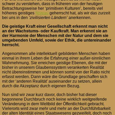
schwer zu verstehen, dass in früheren von der heutigen
von
Betrachtungsweise her ‘primitiven Kulturen’, bereits viel
Morgen
höheres geistiges
Niveau
geherrscht hat, als wir das zurzeit
bei uns in den
‘zivilisierten Ländern’
anerkennen.
Die geistige Kraft einer Gesellschaft erkennt man nicht
an der Wachstums- oder Kaufkraft. Man erkennt sie an
der Harmonie der Menschen mit der Natur und dem sie
umgebenden Umfeld, sowie der Ethik, die untereinander
herrscht.
Angenommen alle intellektuell gebildeten Menschen haben
einmal in ihrem Leben die Erfahrung einer außer-sinnlichen
Wahrnehmung. Sie erreichen geistige Ebenen, die mit der
bisher in unserem Glaubenssystem verankerten Realität
nicht übereinstimmen und können somit von der Ratio nicht
erfasst werden. Dann wäre die Grundlage geschaffen sich
mit der ‘anderen Realität’ auseinander zu setzen, allein
durch die Akzeptanz durch eigenen Bezug.
Nun sind wir zwar kurz davor, doch bisher hat dieser
begonnene Durchbruch noch keine wirklich weitgreifende
Veränderung in dem Weltbild der Öffentlichkeit gebracht.
Vielerorts wird zwar mehr und mehr an der Durchführbarkeit
der alten Identität eines Staatswesens gezweifelt, doch noch