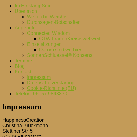
Im Einklang Sein
Über mich
Weibliche Weisheit
Durchsagen-Botschaften
Angebote
Connected Wisdom
GTW FrauenKreise weltweit
Einzelsitzungen
Darum sind wir hier!
SonnenSchluessel® Konsens
Termine
Blog
Kontakt
Impressum
Datenschutzerklärung
Cookie-Richtlinie (EU)
Telefon: 06157 9848870
Impressum
HappinessCreation
Christina Brückmann
Stettiner Str. 5
64319 Pfungstadt