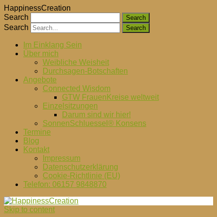
HappinessCreation
Search
Search
Im Einklang Sein
Über mich
Weibliche Weisheit
Durchsagen-Botschaften
Angebote
Connected Wisdom
GTW FrauenKreise weltweit
Einzelsitzungen
Darum sind wir hier!
SonnenSchluessel® Konsens
Termine
Blog
Kontakt
Impressum
Datenschutzerklärung
Cookie-Richtlinie (EU)
Telefon: 06157 9848870
Skip to content