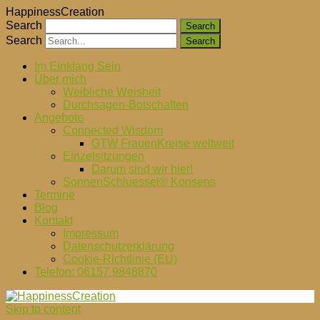
HappinessCreation
Search
Search
Im Einklang Sein
Über mich
Weibliche Weisheit
Durchsagen-Botschaften
Angebote
Connected Wisdom
GTW FrauenKreise weltweit
Einzelsitzungen
Darum sind wir hier!
SonnenSchluessel® Konsens
Termine
Blog
Kontakt
Impressum
Datenschutzerklärung
Cookie-Richtlinie (EU)
Telefon: 06157 9848870
Skip to content