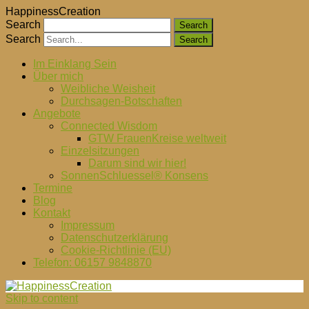
HappinessCreation
Search
Search
Im Einklang Sein
Über mich
Weibliche Weisheit
Durchsagen-Botschaften
Angebote
Connected Wisdom
GTW FrauenKreise weltweit
Einzelsitzungen
Darum sind wir hier!
SonnenSchluessel® Konsens
Termine
Blog
Kontakt
Impressum
Datenschutzerklärung
Cookie-Richtlinie (EU)
Telefon: 06157 9848870
Skip to content