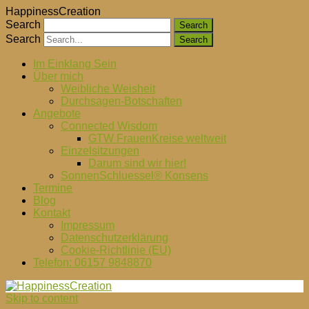
HappinessCreation
Search
Search
Im Einklang Sein
Über mich
Weibliche Weisheit
Durchsagen-Botschaften
Angebote
Connected Wisdom
GTW FrauenKreise weltweit
Einzelsitzungen
Darum sind wir hier!
SonnenSchluessel® Konsens
Termine
Blog
Kontakt
Impressum
Datenschutzerklärung
Cookie-Richtlinie (EU)
Telefon: 06157 9848870
Skip to content