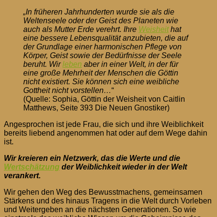
Netzwerk
„In früheren Jahrhunderten wurde sie als die
der
Weltenseele oder der Geist des Planeten wie
Göttin
auch als Mutter Erde verehrt. Ihre
Weisheit
hat
–
eine bessere Lebensqualität anzubieten, die auf
bei
der Grundlage einer harmonischen Pflege von
Spirit
Körper, Geist sowie der Bedürfnisse der Seele
Online
beruht. Wir
leben
aber in einer Welt, in der für
eine große Mehrheit der Menschen die Göttin
nicht existiert. Sie können sich eine weibliche
Gottheit nicht vorstellen…
“
(Quelle: Sophia, Göttin der Weisheit von Caitlin
Matthews, Seite 393 Die Neuen Gnostiker)
Angesprochen ist jede Frau, die sich und ihre Weiblichkeit
bereits liebend angenommen hat oder auf dem Wege dahin
ist.
Wir kreieren ein Netzwerk, das die Werte und die
Wertschätzung
der Weiblichkeit wieder in der Welt
verankert.
Wir gehen den Weg des Bewusstmachens, gemeinsamen
Stärkens und des hinaus Tragens in die Welt durch Vorleben
und Weitergeben an die nächsten Generationen. So wie