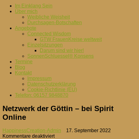
Im Einklang Sein
Über mich
Weibliche Weisheit
Durchsagen-Botschaften
Angebote
Connected Wisdom
GTW FrauenKreise weltweit
Einzelsitzungen
Darum sind wir hier!
SonnenSchluessel® Konsens
Termine
Blog
Kontakt
Impressum
Datenschutzerklärung
Cookie-Richtlinie (EU)
Telefon: 06157 9848870
Netzwerk der Göttin – bei Spirit
Online
HappinessCreation-Admin
17. September 2022
für
Kommentare deaktiviert