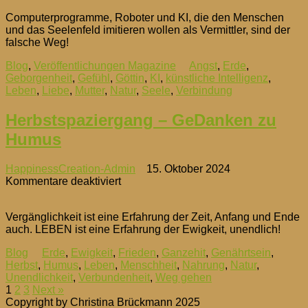
am
Computerprogramme, Roboter und KI, die den Menschen
Scheideweg
und das Seelenfeld imitieren wollen als Vermittler, sind der
falsche Weg!
Blog
,
Veröffentlichungen Magazine
Angst
,
Erde
,
Geborgenheit
,
Gefühl
,
Göttin
,
KI
,
künstliche Intelligenz
,
Leben
,
Liebe
,
Mutter
,
Natur
,
Seele
,
Verbindung
Herbstspaziergang – GeDanken zu
Humus
HappinessCreation-Admin
15. Oktober 2024
für
Kommentare deaktiviert
Herbstspaziergang
–
Vergänglichkeit ist eine Erfahrung der Zeit, Anfang und Ende
GeDanken
auch. LEBEN ist eine Erfahrung der Ewigkeit, unendlich!
zu
Humus
Blog
Erde
,
Ewigkeit
,
Frieden
,
Ganzehit
,
Genährtsein
,
Herbst
,
Humus
,
Leben
,
Menschheit
,
Nahrung
,
Natur
,
Unendlichkeit
,
Verbundenheit
,
Weg gehen
Seitennummerierung
1
2
3
Next »
Copyright by Christina Brückmann 2025