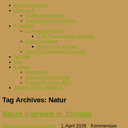
Im Einklang Sein
Über mich
Weibliche Weisheit
Durchsagen-Botschaften
Angebote
Connected Wisdom
GTW FrauenKreise weltweit
Einzelsitzungen
Darum sind wir hier!
SonnenSchluessel® Konsens
Termine
Blog
Kontakt
Impressum
Datenschutzerklärung
Cookie-Richtlinie (EU)
Telefon: 06157 9848870
Tag Archives:
Natur
Neues Interview in Youtube
HappinessCreation-Admin
1. April 2026
Kommentare