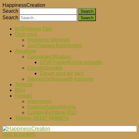
HappinessCreation
Search
Search
Im Einklang Sein
Über mich
Weibliche Weisheit
Durchsagen-Botschaften
Angebote
Connected Wisdom
GTW FrauenKreise weltweit
Einzelsitzungen
Darum sind wir hier!
SonnenSchluessel® Konsens
Termine
Blog
Kontakt
Impressum
Datenschutzerklärung
Cookie-Richtlinie (EU)
Telefon: 06157 9848870
Skip to content