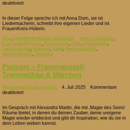
für
deaktiviert
Neues
Interview
In dieser Folge spreche ich mit Anna Dorn, sie ist
in
Liedermacherin, schreibt ihre eigenen Lieder und ist
Youtube
FrauenKreis-Hüterin.
Blog
,
Veröffentlichungen Magazine
Anna-LuiseDorn
,
ConnectedWisdom
,
Frauenkreis
,
Herz
,
ImJetztSein
,
Liedermacher
,
Mantren
,
Natur
,
SeelenMedizin
,
Verbundenheit
,
Weisheit
Podcast – Frauenauszeit,
Trommelbau & Märchen
HappinessCreation-Admin
4. Juli 2025
Kommentare
für
deaktiviert
Podcast
–
Im Gespräch mit Alexandra Martin, die mit ‚Magie des Seins‘
Frauenauszeit,
Räume bietet, in denen du deinen Zauber, deine ureigene
Trommelbau
Magie wieder entdeckst und gibt dir Inspiration, wie du sie in
&
dein Leben weben kannst.
Märchen