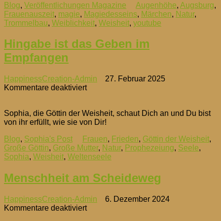
Blog
,
Veröffentlichungen Magazine
Augenhöhe
,
Augsburg
,
Frauenauszeit
,
magie
,
Magiedesseins
,
Märchen
,
Natur
,
Trommelbau
,
Weiblichkeit
,
Weisheit
,
youtube
Hingabe ist das Geben im
Empfangen
HappinessCreation-Admin
27. Februar 2025
für
Kommentare deaktiviert
Hingabe
ist
Sophia, die Göttin der Weisheit, schaut Dich an und Du bist
das
von ihr erfüllt, wie sie von Dir!
Geben
im
Blog
,
Sophia's Post
Frauen
,
Frieden
,
Göttin der Weisheit
,
Empfangen
Große Göttin
,
Große Mutter
,
Natur
,
Prophezeiung
,
Seele
,
Sophia
,
Weisheit
,
Weltenseele
Menschheit am Scheideweg
HappinessCreation-Admin
6. Dezember 2024
für
Kommentare deaktiviert
Menschheit