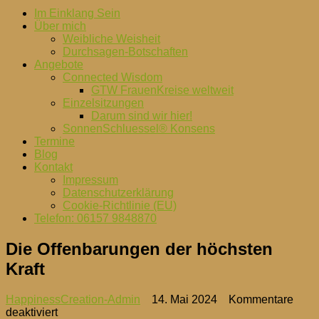
Im Einklang Sein
Über mich
Weibliche Weisheit
Durchsagen-Botschaften
Angebote
Connected Wisdom
GTW FrauenKreise weltweit
Einzelsitzungen
Darum sind wir hier!
SonnenSchluessel® Konsens
Termine
Blog
Kontakt
Impressum
Datenschutzerklärung
Cookie-Richtlinie (EU)
Telefon: 06157 9848870
Die Offenbarungen der höchsten
Kraft
HappinessCreation-Admin
14. Mai 2024
Kommentare
für
deaktiviert