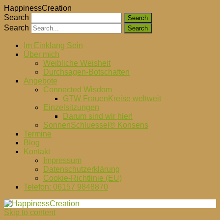
HappinessCreation
Search
Search
Im Einklang Sein
Über mich
Weibliche Weisheit
Durchsagen-Botschaften
Angebote
Connected Wisdom
GTW FrauenKreise weltweit
Einzelsitzungen
Darum sind wir hier!
SonnenSchluessel® Konsens
Termine
Blog
Kontakt
Impressum
Datenschutzerklärung
Cookie-Richtlinie (EU)
Telefon: 06157 9848870
Skip to content