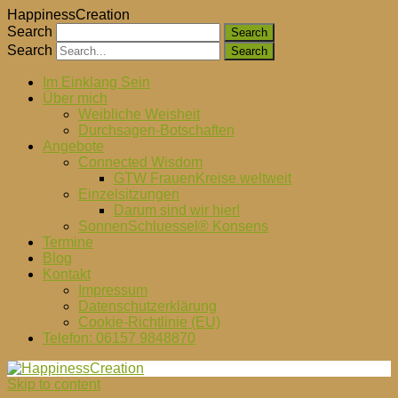
HappinessCreation
Search
Search
Im Einklang Sein
Über mich
Weibliche Weisheit
Durchsagen-Botschaften
Angebote
Connected Wisdom
GTW FrauenKreise weltweit
Einzelsitzungen
Darum sind wir hier!
SonnenSchluessel® Konsens
Termine
Blog
Kontakt
Impressum
Datenschutzerklärung
Cookie-Richtlinie (EU)
Telefon: 06157 9848870
Skip to content