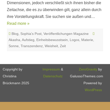
Dimensionen, jedoch verschließt sich ihnen bisher die
Zeitachse, die es zu überwinden gilt, ganz allein durch
ihre Vorstellungskraft. Sie suchen sie außen und…
Read more »
Blog
,
Sophia's Post
,
Veröffentlichungen Magazine
Akasha
,
Aufstieg
,
Einheitsbewusstsein
,
Logos
,
Materie
,
Sonne
,
Transzendenz
,
Weisheit
,
Zeit
Copyright by
Impressum
&
ZeroGravity
by
Christina
Datenschutz
GalussoThemes.com
Brückmann 2025
Powered by
WordPress