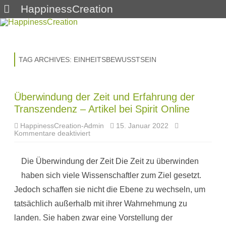
HappinessCreation
Skip
to
content
TAG ARCHIVES:
EINHEITSBEWUSSTSEIN
Überwindung der Zeit und Erfahrung der
Transzendenz – Artikel bei Spirit Online
HappinessCreation-Admin
15. Januar 2022
für
Kommentare deaktiviert
Überwindung
der
Zeit
Die Überwindung der Zeit Die Zeit zu überwinden
und
Erfahrung
haben sich viele Wissenschaftler zum Ziel gesetzt.
der
Transzendenz
Jedoch schaffen sie nicht die Ebene zu wechseln, um
–
Artikel
tatsächlich außerhalb mit ihrer Wahrnehmung zu
bei
Spirit
landen. Sie haben zwar eine Vorstellung der
Online