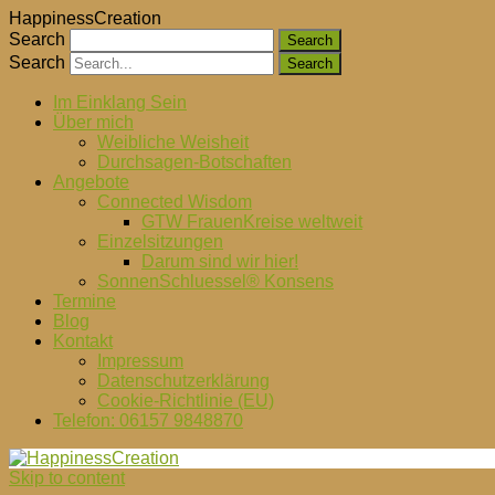
HappinessCreation
Search
Search
Im Einklang Sein
Über mich
Weibliche Weisheit
Durchsagen-Botschaften
Angebote
Connected Wisdom
GTW FrauenKreise weltweit
Einzelsitzungen
Darum sind wir hier!
SonnenSchluessel® Konsens
Termine
Blog
Kontakt
Impressum
Datenschutzerklärung
Cookie-Richtlinie (EU)
Telefon: 06157 9848870
Skip to content