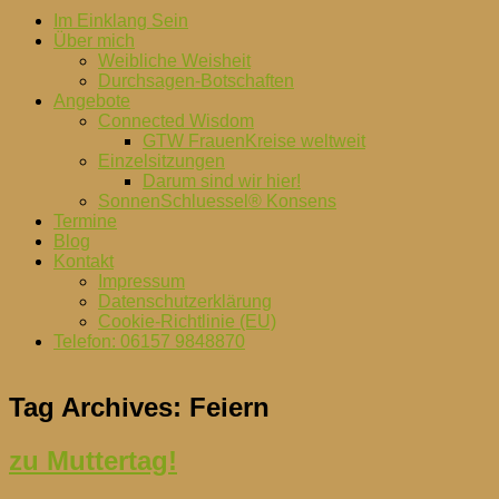
Im Einklang Sein
Über mich
Weibliche Weisheit
Durchsagen-Botschaften
Angebote
Connected Wisdom
GTW FrauenKreise weltweit
Einzelsitzungen
Darum sind wir hier!
SonnenSchluessel® Konsens
Termine
Blog
Kontakt
Impressum
Datenschutzerklärung
Cookie-Richtlinie (EU)
Telefon: 06157 9848870
Tag Archives:
Feiern
zu Muttertag!