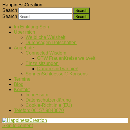
HappinessCreation
Search
Search
Im Einklang Sein
Über mich
Weibliche Weisheit
Durchsagen-Botschaften
Angebote
Connected Wisdom
GTW FrauenKreise weltweit
Einzelsitzungen
Darum sind wir hier!
SonnenSchluessel® Konsens
Termine
Blog
Kontakt
Impressum
Datenschutzerklärung
Cookie-Richtlinie (EU)
Telefon: 06157 9848870
Skip to content