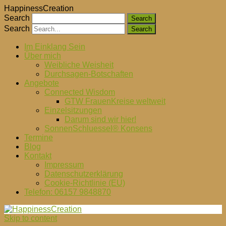
HappinessCreation
Search
Search
Im Einklang Sein
Über mich
Weibliche Weisheit
Durchsagen-Botschaften
Angebote
Connected Wisdom
GTW FrauenKreise weltweit
Einzelsitzungen
Darum sind wir hier!
SonnenSchluessel® Konsens
Termine
Blog
Kontakt
Impressum
Datenschutzerklärung
Cookie-Richtlinie (EU)
Telefon: 06157 9848870
Skip to content