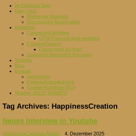
Im Einklang Sein
Über mich
Weibliche Weisheit
Durchsagen-Botschaften
Angebote
Connected Wisdom
GTW FrauenKreise weltweit
Einzelsitzungen
Darum sind wir hier!
SonnenSchluessel® Konsens
Termine
Blog
Kontakt
Impressum
Datenschutzerklärung
Cookie-Richtlinie (EU)
Telefon: 06157 9848870
Tag Archives:
HappinessCreation
Neues Interview in Youtube
HappinessCreation-Admin
4. Dezember 2025