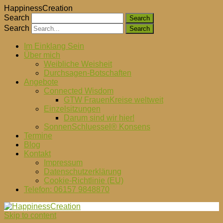
HappinessCreation
Search
Search
Im Einklang Sein
Über mich
Weibliche Weisheit
Durchsagen-Botschaften
Angebote
Connected Wisdom
GTW FrauenKreise weltweit
Einzelsitzungen
Darum sind wir hier!
SonnenSchluessel® Konsens
Termine
Blog
Kontakt
Impressum
Datenschutzerklärung
Cookie-Richtlinie (EU)
Telefon: 06157 9848870
Skip to content