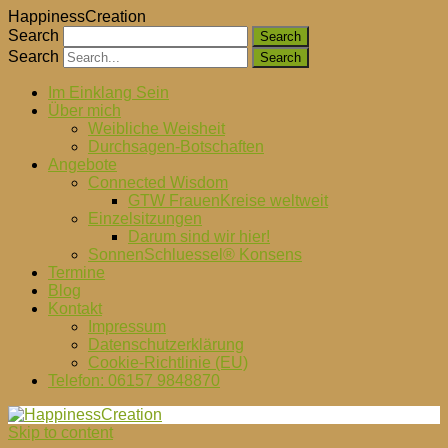
HappinessCreation
Search
Search
Im Einklang Sein
Über mich
Weibliche Weisheit
Durchsagen-Botschaften
Angebote
Connected Wisdom
GTW FrauenKreise weltweit
Einzelsitzungen
Darum sind wir hier!
SonnenSchluessel® Konsens
Termine
Blog
Kontakt
Impressum
Datenschutzerklärung
Cookie-Richtlinie (EU)
Telefon: 06157 9848870
Skip to content