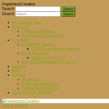
HappinessCreation
Search
Search
Im Einklang Sein
Über mich
Weibliche Weisheit
Durchsagen-Botschaften
Angebote
Connected Wisdom
GTW FrauenKreise weltweit
Einzelsitzungen
Darum sind wir hier!
SonnenSchluessel® Konsens
Termine
Blog
Kontakt
Impressum
Datenschutzerklärung
Cookie-Richtlinie (EU)
Telefon: 06157 9848870
Skip to content