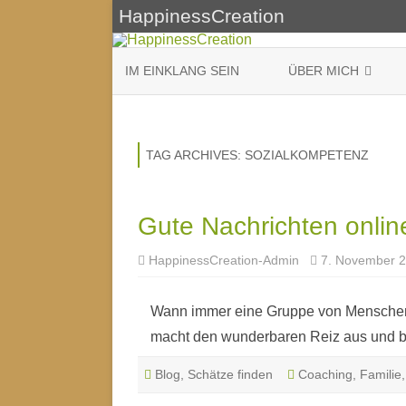
HappinessCreation
IM EINKLANG SEIN
ÜBER MICH
WEIBLICHE WEISHEIT
DURCHSAGEN-BOTSC
TAG ARCHIVES:
SOZIALKOMPETENZ
Gute Nachrichten onli
HappinessCreation-Admin
7. November 
Wann immer eine Gruppe von Menschen
macht den wunderbaren Reiz aus und br
Blog
,
Schätze finden
Coaching
,
Familie