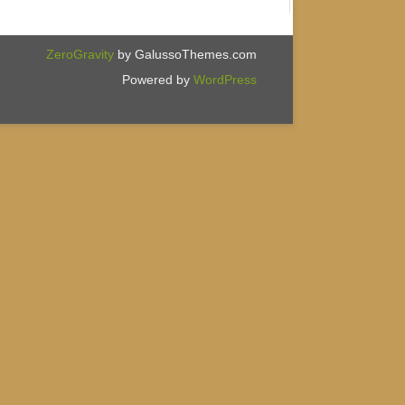
ZeroGravity
by GalussoThemes.com
Powered by
WordPress