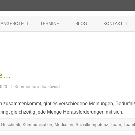
Skip
to
ANGEBOTE
TERMINE
BLOG
KONTAKT
content
CONNECTED WISDOM
GTW FRAUENKREISE WELTWEIT
IMPRESSUM
HAFTEN
EINZELSITZUNGEN
DARUM SIND WIR HIER!
DATENSCHUTZE
SONNENSCHLUESSEL®
COOKIE-RICHTLIN
KONSENS
ne…
für
2023
Kommentare deaktiviert
Gute
Nachrichten
online…
 zusammenkommt, gibt es verschiedene Meinungen, Bedürfnis
ingt gleichzeitig jede Menge Herausforderungen mit sich.
,
Geschenk
,
Kommunikation
,
Mediation
,
Sozialkompetenz
,
Team
,
Teamb