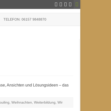
TELEFON: 06157 9848870
RKLÄRUNG
IE (EU)
se, Ansichten und Lösungsideen – das
uiling
,
Weihnachten
,
Weiterbildung
,
Wir