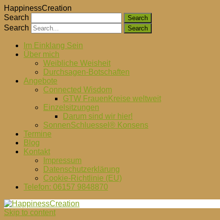
HappinessCreation
Search
Search
Im Einklang Sein
Über mich
Weibliche Weisheit
Durchsagen-Botschaften
Angebote
Connected Wisdom
GTW FrauenKreise weltweit
Einzelsitzungen
Darum sind wir hier!
SonnenSchluessel® Konsens
Termine
Blog
Kontakt
Impressum
Datenschutzerklärung
Cookie-Richtlinie (EU)
Telefon: 06157 9848870
Skip to content