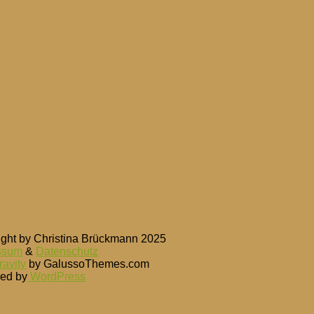
ight by Christina Brückmann 2025
ssum
&
Datenschutz
avity
by GalussoThemes.com
ed by
WordPress