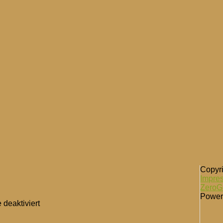
Copyr
Impre
ZeroGr
Power
für
deaktiviert
Transformation
im