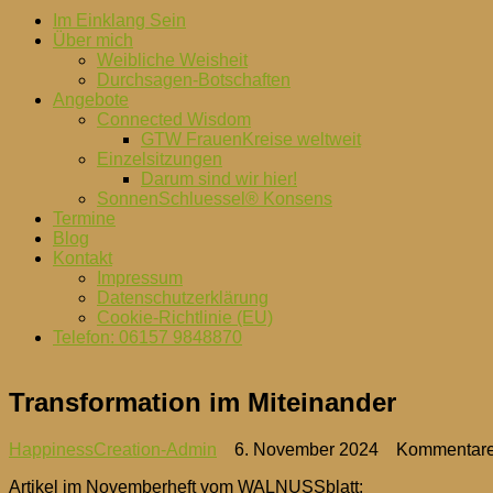
Im Einklang Sein
Über mich
Weibliche Weisheit
Durchsagen-Botschaften
Angebote
Connected Wisdom
GTW FrauenKreise weltweit
Einzelsitzungen
Darum sind wir hier!
SonnenSchluessel® Konsens
Termine
Blog
Kontakt
Impressum
Datenschutzerklärung
Cookie-Richtlinie (EU)
Telefon: 06157 9848870
Transformation im Miteinander
HappinessCreation-Admin
6. November 2024
Kommentare 
Artikel im Novemberheft vom WALNUSSblatt: