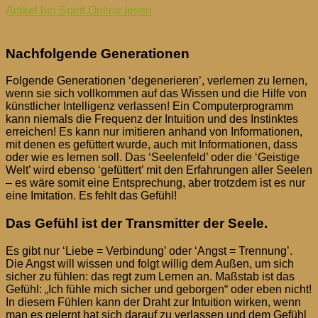
Artikel bei Spirit Online lesen
Scheideweg
Nachfolgende Generationen
Folgende Generationen ‘degenerieren’, verlernen zu lernen,
wenn sie sich vollkommen auf das Wissen und die Hilfe von
künstlicher Intelligenz verlassen! Ein Computerprogramm
kann niemals die Frequenz der Intuition und des Instinktes
erreichen! Es kann nur imitieren anhand von Informationen,
mit denen es gefüttert wurde, auch mit Informationen, dass
oder wie es lernen soll. Das ‘Seelenfeld’ oder die ‘Geistige
Welt’ wird ebenso ‘gefüttert’ mit den Erfahrungen aller Seelen
– es wäre somit eine Entsprechung, aber trotzdem ist es nur
eine Imitation. Es fehlt das Gefühl!
Das Gefühl ist der Transmitter der Seele.
Es gibt nur ‘Liebe = Verbindung’ oder ‘Angst = Trennung’.
Die Angst will wissen und folgt willig dem Außen, um sich
sicher zu fühlen: das regt zum Lernen an. Maßstab ist das
Gefühl: „Ich fühle mich sicher und geborgen“ oder eben nicht!
In diesem Fühlen kann der Draht zur Intuition wirken, wenn
man es gelernt hat sich darauf zu verlassen und dem Gefühl