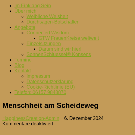
Im Einklang Sein
Über mich
Weibliche Weisheit
Durchsagen-Botschaften
Angebote
Connected Wisdom
GTW FrauenKreise weltweit
Einzelsitzungen
Darum sind wir hier!
SonnenSchluessel® Konsens
Termine
Blog
Kontakt
Impressum
Datenschutzerklärung
Cookie-Richtlinie (EU)
Telefon: 06157 9848870
Menschheit am Scheideweg
HappinessCreation-Admin
6. Dezember 2024
für
Kommentare deaktiviert
Menschheit
am