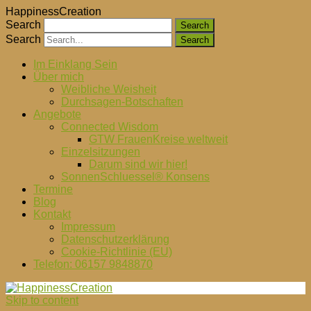
HappinessCreation
Search
Search
Im Einklang Sein
Über mich
Weibliche Weisheit
Durchsagen-Botschaften
Angebote
Connected Wisdom
GTW FrauenKreise weltweit
Einzelsitzungen
Darum sind wir hier!
SonnenSchluessel® Konsens
Termine
Blog
Kontakt
Impressum
Datenschutzerklärung
Cookie-Richtlinie (EU)
Telefon: 06157 9848870
Skip to content