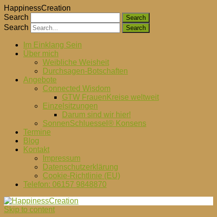
HappinessCreation
Search
Search
Im Einklang Sein
Über mich
Weibliche Weisheit
Durchsagen-Botschaften
Angebote
Connected Wisdom
GTW FrauenKreise weltweit
Einzelsitzungen
Darum sind wir hier!
SonnenSchluessel® Konsens
Termine
Blog
Kontakt
Impressum
Datenschutzerklärung
Cookie-Richtlinie (EU)
Telefon: 06157 9848870
Skip to content