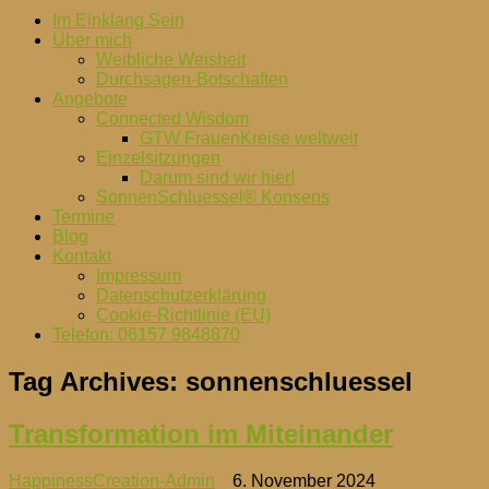
Im Einklang Sein
Über mich
Weibliche Weisheit
Durchsagen-Botschaften
Angebote
Connected Wisdom
GTW FrauenKreise weltweit
Einzelsitzungen
Darum sind wir hier!
SonnenSchluessel® Konsens
Termine
Blog
Kontakt
Impressum
Datenschutzerklärung
Cookie-Richtlinie (EU)
Telefon: 06157 9848870
Tag Archives:
sonnenschluessel
Transformation im Miteinander
HappinessCreation-Admin
6. November 2024