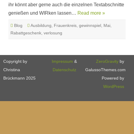
ihr könnt aber gerne auch die einzelnen Textabschnitte
genießen und WIRken lassen…
Read more »
Blog
Ausbildung
,
Frauenkreis
,
gewinnspiel
,
Mai
,
Rabattgeschenk
,
verlosung
Copyright by
Impressum
&
ZeroGravity
by
Christina
Datenschutz
GalussoThemes.com
Brückmann 2025
Powered by
WordPress