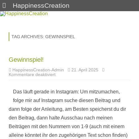
HappinessCreation
Skip
to
content
TAG ARCHIVES:
GEWINNSPIEL
Gewinnspiel!
HappinessCreation-Admin
21. April 2025
für
Kommentare deaktiviert
Gewinnspiel!
Das läuft gerade in Instagram: Um mitzumachen,
folge mir auf Instagram suche diesen Beitrag und
dann folge der Anleitung, am Besten speicherst du dir
den Beitrag, dann halte Ausschau nach meinen
Beiträgen mit den Nummern von 1-9 (auch mit einem
alleine könntet ihr den zugehörigen Text schon finden)