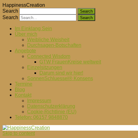
HappinessCreation
Search
Search
Im Einklang Sein
Über mich
Weibliche Weisheit
Durchsagen-Botschaften
Angebote
Connected Wisdom
GTW FrauenKreise weltweit
Einzelsitzungen
Darum sind wir hier!
SonnenSchluessel® Konsens
Termine
Blog
Kontakt
Impressum
Datenschutzerklärung
Cookie-Richtlinie (EU)
Telefon: 06157 9848870
Skip to content