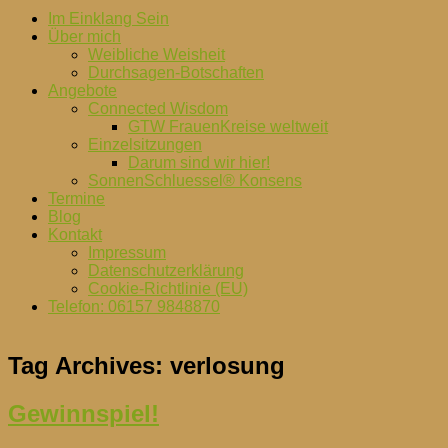
Im Einklang Sein
Über mich
Weibliche Weisheit
Durchsagen-Botschaften
Angebote
Connected Wisdom
GTW FrauenKreise weltweit
Einzelsitzungen
Darum sind wir hier!
SonnenSchluessel® Konsens
Termine
Blog
Kontakt
Impressum
Datenschutzerklärung
Cookie-Richtlinie (EU)
Telefon: 06157 9848870
Tag Archives:
verlosung
Gewinnspiel!