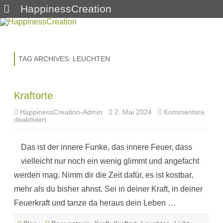
HappinessCreation
Skip
to
content
TAG ARCHIVES:
LEUCHTEN
Kraftorte
HappinessCreation-Admin
2. Mai 2024
Kommentare
für
deaktiviert
Kraftorte
Das ist der innere Funke, das innere Feuer, dass
vielleicht nur noch ein wenig glimmt und angefacht
werden mag. Nimm dir die Zeit dafür, es ist kostbar,
mehr als du bisher ahnst. Sei in deiner Kraft, in deiner
Feuerkraft und tanze da heraus dein Leben …