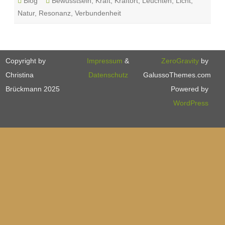
Blog
Bewusstsein
,
Kraft
,
Kraftort
,
Leuchten
,
Licht
,
Natur
,
Resonanz
,
Verbundenheit
Copyright by
Impressum
&
ZeroGravity
by
Christina
Datenschutz
GalussoThemes.com
Brückmann 2025
Powered by
WordPress