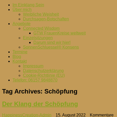
Im Einklang Sein
Über mich
Weibliche Weisheit
Durchsagen-Botschaften
Angebote
Connected Wisdom
GTW FrauenKreise weltweit
Einzelsitzungen
Darum sind wir hier!
SonnenSchluessel® Konsens
Termine
Blog
Kontakt
Impressum
Datenschutzerklärung
Cookie-Richtlinie (EU)
Telefon: 06157 9848870
Tag Archives:
Schöpfung
Der Klang der Schöpfung
HappinessCreation-Admin
15. August 2022
Kommentare