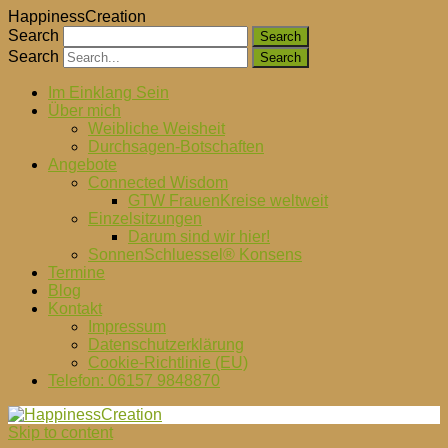
HappinessCreation
Search
Search
Im Einklang Sein
Über mich
Weibliche Weisheit
Durchsagen-Botschaften
Angebote
Connected Wisdom
GTW FrauenKreise weltweit
Einzelsitzungen
Darum sind wir hier!
SonnenSchluessel® Konsens
Termine
Blog
Kontakt
Impressum
Datenschutzerklärung
Cookie-Richtlinie (EU)
Telefon: 06157 9848870
Skip to content