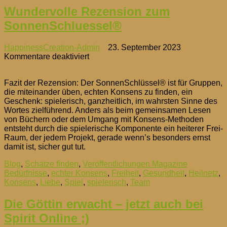
Wundervolle Rezension zum
SonnenSchluessel®
HappinessCreation-Admin
23. September 2023
für
Kommentare deaktiviert
Wundervolle
Rezension
Fazit der Rezension: Der SonnenSchlüssel® ist für Gruppen,
zum
die miteinander üben, echten Konsens zu finden, ein
SonnenSchluessel®
Geschenk: spielerisch, ganzheitlich, im wahrsten Sinne des
Wortes zielführend. Anders als beim gemeinsamen Lesen
von Büchern oder dem Umgang mit Konsens-Methoden
entsteht durch die spielerische Komponente ein heiterer Frei-
Raum, der jedem Projekt, gerade wenn’s besonders ernst
damit ist, sicher gut tut.
Blog
,
Schätze finden
,
Veröffentlichungen Magazine
Bedürfnisse
,
echter Konsens
,
Freiheit
,
Gesundheit
,
Heilnetz
,
Konsens
,
Liebe
,
Spiel
,
spielerisch
,
Team
Die Göttin erwacht – jetzt auch bei
Spirit Online ;)