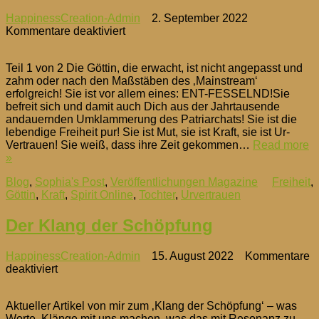
HappinessCreation-Admin
2. September 2022
für
Kommentare deaktiviert
Die
Göttin
Teil 1 von 2 Die Göttin, die erwacht, ist nicht angepasst und
erwacht
zahm oder nach den Maßstäben des ‚Mainstream‘
–
erfolgreich! Sie ist vor allem eines: ENT-FESSELND!Sie
jetzt
befreit sich und damit auch Dich aus der Jahrtausende
auch
andauernden Umklammerung des Patriarchats! Sie ist die
bei
lebendige Freiheit pur! Sie ist Mut, sie ist Kraft, sie ist Ur-
Spirit
Vertrauen! Sie weiß, dass ihre Zeit gekommen…
Read more
Online
»
;)
Blog
,
Sophia's Post
,
Veröffentlichungen Magazine
Freiheit
,
Göttin
,
Kraft
,
Spirit Online
,
Tochter
,
Urvertrauen
Der Klang der Schöpfung
HappinessCreation-Admin
15. August 2022
Kommentare
für
deaktiviert
Der
Klang
Aktueller Artikel von mir zum ‚Klang der Schöpfung‘ – was
der
Worte, Klänge mit uns machen, was das mit Resonanz zu