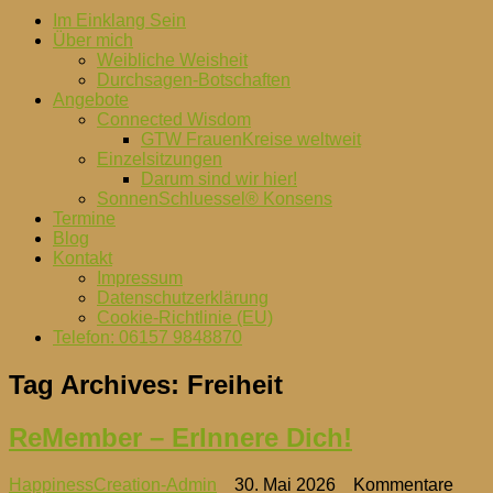
Im Einklang Sein
Über mich
Weibliche Weisheit
Durchsagen-Botschaften
Angebote
Connected Wisdom
GTW FrauenKreise weltweit
Einzelsitzungen
Darum sind wir hier!
SonnenSchluessel® Konsens
Termine
Blog
Kontakt
Impressum
Datenschutzerklärung
Cookie-Richtlinie (EU)
Telefon: 06157 9848870
Tag Archives:
Freiheit
ReMember – ErInnere Dich!
HappinessCreation-Admin
30. Mai 2026
Kommentare