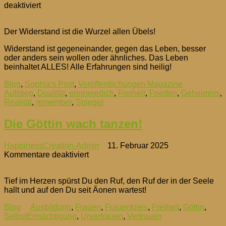
für
deaktiviert
ReMember
–
Der Widerstand ist die Wurzel allen Übels!
ErInnere
Dich!
Widerstand ist gegeneinander, gegen das Leben, besser
oder anders sein wollen oder ähnliches. Das Leben
beinhaltet ALLES! Alle Erfahrungen sind heilig!
Blog
,
Sophia's Post
,
Veröffentlichungen Magazine
Aufstieg
,
Dualität
,
erinneredich
,
Freiheit
,
Frieden
,
Geheimnis
,
Realität
,
remember
,
Spiegel
Die Göttin wach tanzen!
HappinessCreation-Admin
11. Februar 2025
für
Kommentare deaktiviert
Die
Göttin
Tief im Herzen spürst Du den Ruf, den Ruf der in der Seele
wach
hallt und auf den Du seit Äonen wartest!
tanzen!
Blog
Ausbildung
,
Frauen
,
Frauenkreis
,
Freiheit
,
Göttin
,
SelbstErmächtigung
,
Urvertrauen
,
Vertrauen