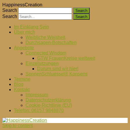
HappinessCreation
Search
Search
Im Einklang Sein
Über mich
Weibliche Weisheit
Durchsagen-Botschaften
Angebote
Connected Wisdom
GTW FrauenKreise weltweit
Einzelsitzungen
Darum sind wir hier!
SonnenSchluessel® Konsens
Termine
Blog
Kontakt
Impressum
Datenschutzerklärung
Cookie-Richtlinie (EU)
Telefon: 06157 9848870
Skip to content