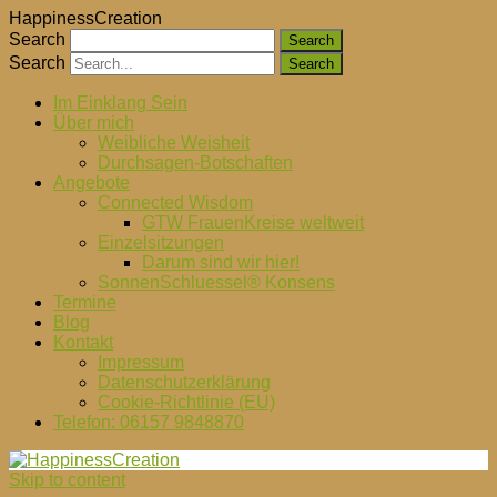
HappinessCreation
Search
Search
Im Einklang Sein
Über mich
Weibliche Weisheit
Durchsagen-Botschaften
Angebote
Connected Wisdom
GTW FrauenKreise weltweit
Einzelsitzungen
Darum sind wir hier!
SonnenSchluessel® Konsens
Termine
Blog
Kontakt
Impressum
Datenschutzerklärung
Cookie-Richtlinie (EU)
Telefon: 06157 9848870
Skip to content