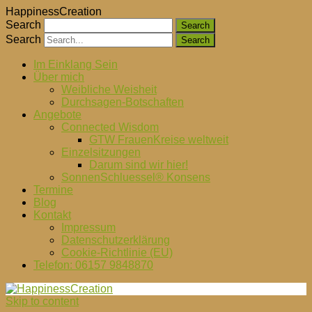
HappinessCreation
Search
Search
Im Einklang Sein
Über mich
Weibliche Weisheit
Durchsagen-Botschaften
Angebote
Connected Wisdom
GTW FrauenKreise weltweit
Einzelsitzungen
Darum sind wir hier!
SonnenSchluessel® Konsens
Termine
Blog
Kontakt
Impressum
Datenschutzerklärung
Cookie-Richtlinie (EU)
Telefon: 06157 9848870
Skip to content