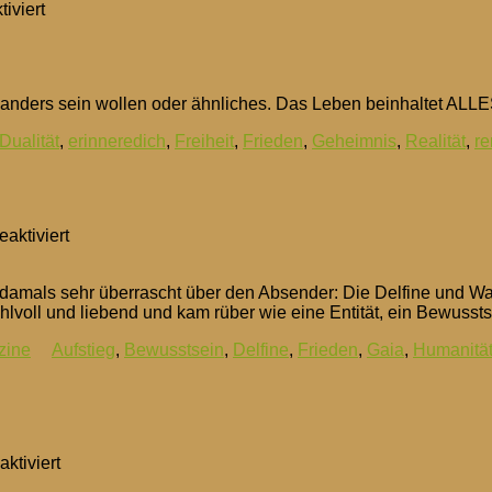
für
iviert
ReMember
–
ErInnere
Dich!
nders sein wollen oder ähnliches. Das Leben beinhaltet ALLES!
Dualität
,
erinneredich
,
Freiheit
,
Frieden
,
Geheimnis
,
Realität
,
r
für
aktiviert
Alles
was
war damals sehr überrascht über den Absender: Die Delfine un
Ihr
fühlvoll und liebend und kam rüber wie eine Entität, ein Bewuss
braucht
ist
zine
Aufstieg
,
Bewusstsein
,
Delfine
,
Frieden
,
Gaia
,
Humanitä
LIEBE
für
ktiviert
Für