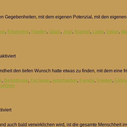
2026
 den Gegebenheiten, mit dem eigenen Potenzial, mit den eigen
ung
,
Erkenntnis
,
Frieden
,
Glück
,
Jetzt
,
Klarheit
,
Liebe
,
Vision
,
Wa
für
ktiviert
Im
Podcast:
 Kindheit den tiefen Wunsch hatte etwas zu finden, mit dem eine 
Konsens
für
e
,
Bedürfnisse
,
Circleway
,
entscheiden
,
Familie
,
Frieden
,
Führu
Frieden
Zuhören
für
iviert
Podcast
–
nd auch bald verwirklichen wird, ist die gesamte Menschheit inv
Evolution