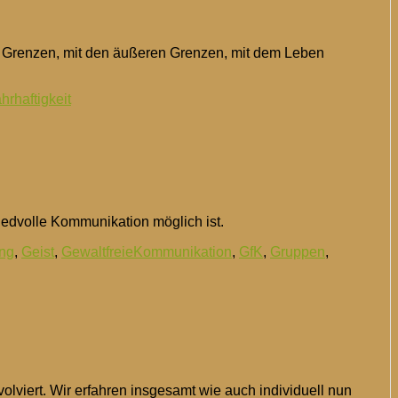
en Grenzen, mit den äußeren Grenzen, mit dem Leben
hrhaftigkeit
friedvolle Kommunikation möglich ist.
ng
,
Geist
,
GewaltfreieKommunikation
,
GfK
,
Gruppen
,
olviert. Wir erfahren insgesamt wie auch individuell nun