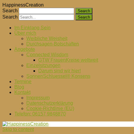
HappinessCreation
Search
Search
Im Einklang Sein
Über mich
Weibliche Weisheit
Durchsagen-Botschaften
Angebote
Connected Wisdom
GTW FrauenKreise weltweit
Einzelsitzungen
Darum sind wir hier!
SonnenSchluessel® Konsens
Termine
Blog
Kontakt
Impressum
Datenschutzerklärung
Cookie-Richtlinie (EU)
Telefon: 06157 9848870
Skip to content