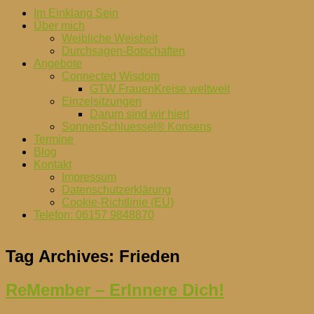
Im Einklang Sein
Über mich
Weibliche Weisheit
Durchsagen-Botschaften
Angebote
Connected Wisdom
GTW FrauenKreise weltweit
Einzelsitzungen
Darum sind wir hier!
SonnenSchluessel® Konsens
Termine
Blog
Kontakt
Impressum
Datenschutzerklärung
Cookie-Richtlinie (EU)
Telefon: 06157 9848870
Tag Archives:
Frieden
ReMember – ErInnere Dich!