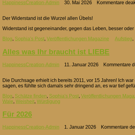
HappinessCreation-Admin
30. Mai 2026
Kommentare deakt
Der Widerstand ist die Wurzel allen Übels!
Widerstand ist gegeneinander, gegen das Leben, besser oder a
Blog
,
Sophia's Post
,
Veröffentlichungen Magazine
Aufstieg
,
Alles was Ihr braucht ist LIEBE
HappinessCreation-Admin
11. Januar 2026
Kommentare de
Die Durchsage erhielt ich bereits 2011, vor 15 Jahren! Ich 
sagen, es fühlte sich damals sehr dringend an, es war tief ge
Blog
,
Schätze finden
,
Sophia's Post
,
Veröffentlichungen Maga
Wale
,
Weisheit
,
Würdigung
Für 2026
HappinessCreation-Admin
1. Januar 2026
Kommentare dea