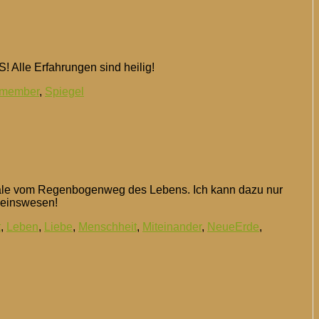
 Alle Erfahrungen sind heilig!
emember
,
Spiegel
d Wale vom Regenbogenweg des Lebens. Ich kann dazu nur
tseinswesen!
t
,
Leben
,
Liebe
,
Menschheit
,
Miteinander
,
NeueErde
,