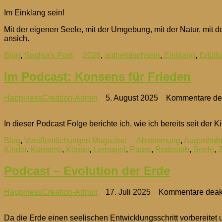
Im Einklang sein!
Mit der eigenen Seele, mit der Umgebung, mit der Natur, mit
ansich.
Blog
,
Sophia's Post
2026
,
authentischsein
,
Einklang
,
Erfüll
Im Podcast: Konsens für Frieden
HappinessCreation-Admin
5. August 2025
Kommentare dea
In dieser Podcast Folge berichte ich, wie ich bereits seit der
Blog
,
Veröffentlichungen Magazine
Abstimmung
,
Augenhöh
Kinder
,
Konsens
,
Körper
,
Lernspiel
,
Paare
,
Redestab
,
Seele
,
Podcast – Evolution der Erde
HappinessCreation-Admin
17. Juli 2025
Kommentare deakt
Da die Erde einen seelischen Entwicklungsschritt vorbereitet u