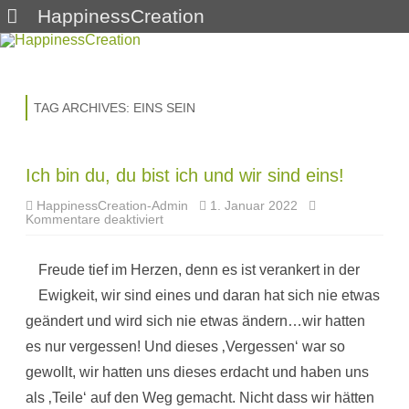
HappinessCreation
Skip
to
content
TAG ARCHIVES:
EINS SEIN
Ich bin du, du bist ich und wir sind eins!
HappinessCreation-Admin
1. Januar 2022
für
Kommentare deaktiviert
Ich
bin
du,
Freude tief im Herzen, denn es ist verankert in der
du
bist
Ewigkeit, wir sind eines und daran hat sich nie etwas
ich
und
geändert und wird sich nie etwas ändern…wir hatten
wir
sind
es nur vergessen! Und dieses ‚Vergessen‘ war so
eins!
gewollt, wir hatten uns dieses erdacht und haben uns
als ‚Teile‘ auf den Weg gemacht. Nicht dass wir hätten