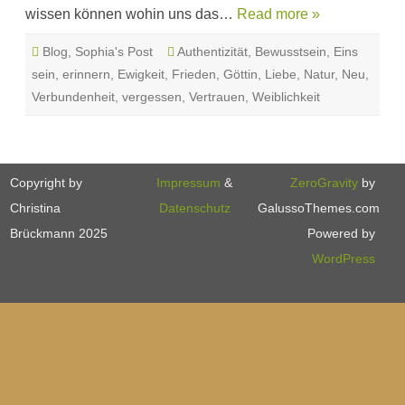
wissen können wohin uns das…
Read more »
Blog
,
Sophia's Post
Authentizität
,
Bewusstsein
,
Eins
sein
,
erinnern
,
Ewigkeit
,
Frieden
,
Göttin
,
Liebe
,
Natur
,
Neu
,
Verbundenheit
,
vergessen
,
Vertrauen
,
Weiblichkeit
Copyright by
Impressum
&
ZeroGravity
by
Christina
Datenschutz
GalussoThemes.com
Brückmann 2025
Powered by
WordPress