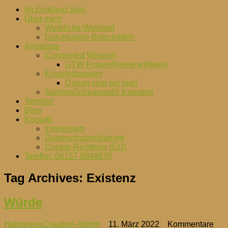
Im Einklang Sein
Über mich
Weibliche Weisheit
Durchsagen-Botschaften
Angebote
Connected Wisdom
GTW FrauenKreise weltweit
Einzelsitzungen
Darum sind wir hier!
SonnenSchluessel® Konsens
Termine
Blog
Kontakt
Impressum
Datenschutzerklärung
Cookie-Richtlinie (EU)
Telefon: 06157 9848870
Tag Archives:
Existenz
Würde
HappinessCreation-Admin
11. März 2022
Kommentare