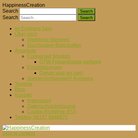
HappinessCreation
Search
Search
Im Einklang Sein
Über mich
Weibliche Weisheit
Durchsagen-Botschaften
Angebote
Connected Wisdom
GTW FrauenKreise weltweit
Einzelsitzungen
Darum sind wir hier!
SonnenSchluessel® Konsens
Termine
Blog
Kontakt
Impressum
Datenschutzerklärung
Cookie-Richtlinie (EU)
Telefon: 06157 9848870
Skip to content