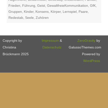
Frieden
,
Führung
,
Geist
,
GewaltfreieKommunikation
,
GfK
,
Gruppen
,
Kinder
,
Konsens
,
Körper
,
Lernspiel
,
Paare
,
Redestab
,
Seele
,
Zuhören
Copyright by
Impressum
&
ZeroGravity
by
Christina
Datenschutz
GalussoThemes.com
Brückmann 2025
Powered by
WordPress