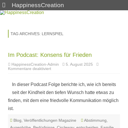
HappinessCreation
Skip
to
content
TAG ARCHIVES:
LERNSPIEL
Im Podcast: Konsens für Frieden
HappinessCreation-Admin
5. August 2025
für
Kommentare deaktiviert
Im
Podcast:
Konsens
In dieser Podcast Folge berichte ich, wie ich bereits
für
Frieden
seit der Kindheit den tiefen Wunsch hatte etwas zu
finden, mit dem eine friedvolle Kommunikation möglich
ist.
Blog
,
Veröffentlichungen Magazine
Abstimmung
,
Augenhöhe
,
Bedürfnisse
,
Circleway
,
entscheiden
,
Familie
,