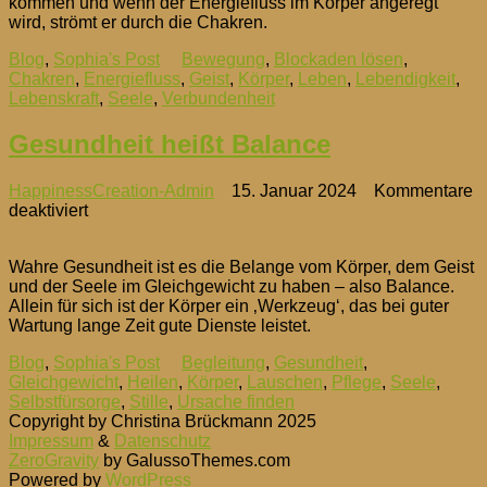
kommen und wenn der Energiefluss im Körper angeregt
wird, strömt er durch die Chakren.
Blog
,
Sophia's Post
Bewegung
,
Blockaden lösen
,
Chakren
,
Energiefluss
,
Geist
,
Körper
,
Leben
,
Lebendigkeit
,
Lebenskraft
,
Seele
,
Verbundenheit
Gesundheit heißt Balance
HappinessCreation-Admin
15. Januar 2024
Kommentare
für
deaktiviert
Gesundheit
heißt
Wahre Gesundheit ist es die Belange vom Körper, dem Geist
Balance
und der Seele im Gleichgewicht zu haben – also Balance.
Allein für sich ist der Körper ein ‚Werkzeug‘, das bei guter
Wartung lange Zeit gute Dienste leistet.
Blog
,
Sophia's Post
Begleitung
,
Gesundheit
,
Gleichgewicht
,
Heilen
,
Körper
,
Lauschen
,
Pflege
,
Seele
,
Selbstfürsorge
,
Stille
,
Ursache finden
Copyright by Christina Brückmann 2025
Impressum
&
Datenschutz
ZeroGravity
by GalussoThemes.com
Powered by
WordPress