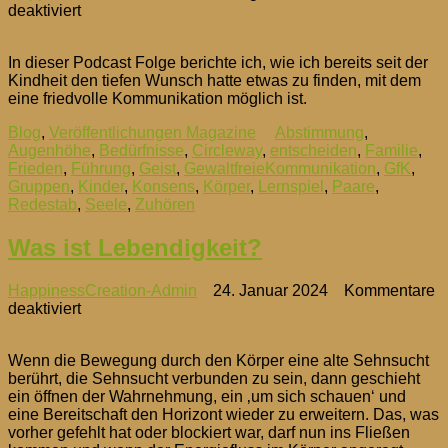
für
deaktiviert
Im
Podcast:
In dieser Podcast Folge berichte ich, wie ich bereits seit der
Konsens
Kindheit den tiefen Wunsch hatte etwas zu finden, mit dem
für
eine friedvolle Kommunikation möglich ist.
Frieden
Blog
,
Veröffentlichungen Magazine
Abstimmung
,
Augenhöhe
,
Bedürfnisse
,
Circleway
,
entscheiden
,
Familie
,
Frieden
,
Führung
,
Geist
,
GewaltfreieKommunikation
,
GfK
,
Gruppen
,
Kinder
,
Konsens
,
Körper
,
Lernspiel
,
Paare
,
Redestab
,
Seele
,
Zuhören
Was ist Lebendigkeit?
HappinessCreation-Admin
24. Januar 2024
Kommentare
für
deaktiviert
Was
ist
Wenn die Bewegung durch den Körper eine alte Sehnsucht
Lebendigkeit?
berührt, die Sehnsucht verbunden zu sein, dann geschieht
ein öffnen der Wahrnehmung, ein ‚um sich schauen‘ und
eine Bereitschaft den Horizont wieder zu erweitern. Das, was
vorher gefehlt hat oder blockiert war, darf nun ins Fließen