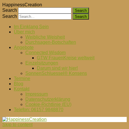
HappinessCreation
Search
Search
Im Einklang Sein
Über mich
Weibliche Weisheit
Durchsagen-Botschaften
Angebote
Connected Wisdom
GTW FrauenKreise weltweit
Einzelsitzungen
Darum sind wir hier!
SonnenSchluessel® Konsens
Termine
Blog
Kontakt
Impressum
Datenschutzerklärung
Cookie-Richtlinie (EU)
Telefon: 06157 9848870
Skip to content