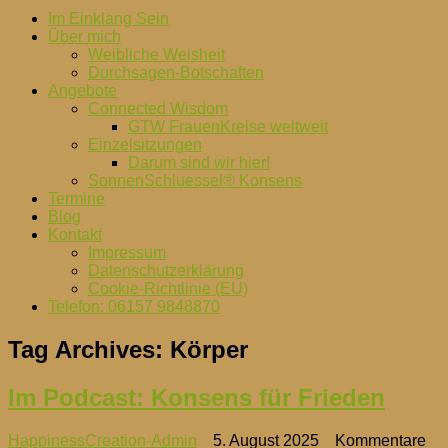
Im Einklang Sein
Über mich
Weibliche Weisheit
Durchsagen-Botschaften
Angebote
Connected Wisdom
GTW FrauenKreise weltweit
Einzelsitzungen
Darum sind wir hier!
SonnenSchluessel® Konsens
Termine
Blog
Kontakt
Impressum
Datenschutzerklärung
Cookie-Richtlinie (EU)
Telefon: 06157 9848870
Tag Archives:
Körper
Im Podcast: Konsens für Frieden
HappinessCreation-Admin
5. August 2025
Kommentare