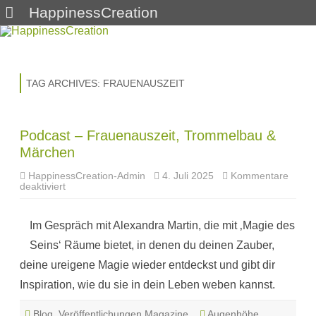
HappinessCreation
Skip
to
content
TAG ARCHIVES:
FRAUENAUSZEIT
Podcast – Frauenauszeit, Trommelbau &
Märchen
HappinessCreation-Admin
4. Juli 2025
Kommentare
für
deaktiviert
Podcast
–
Frauenauszeit,
Im Gespräch mit Alexandra Martin, die mit ‚Magie des
Trommelbau
&
Seins‘ Räume bietet, in denen du deinen Zauber,
Märchen
deine ureigene Magie wieder entdeckst und gibt dir
Inspiration, wie du sie in dein Leben weben kannst.
Blog
,
Veröffentlichungen Magazine
Augenhöhe
,