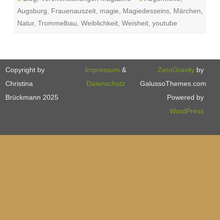
Augsburg
,
Frauenauszeit
,
magie
,
Magiedesseins
,
Märchen
,
Natur
,
Trommelbau
,
Weiblichkeit
,
Weisheit
,
youtube
Copyright by
Impressum
&
ZeroGravity
by
Christina
Datenschutz
GalussoThemes.com
Brückmann 2025
Powered by
WordPress