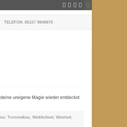
TELEFON: 06157 9848870
RKLÄRUNG
IE (EU)
, deine ureigene Magie wieder entdeckst
tur
,
Trommelbau
,
Weiblichkeit
,
Weisheit
,