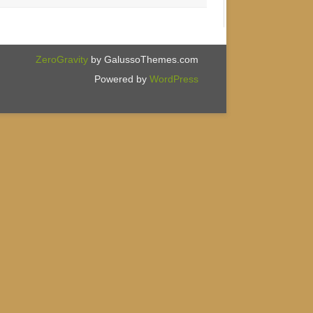
ZeroGravity
by GalussoThemes.com
Powered by
WordPress