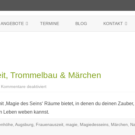
Skip
to
ANGEBOTE
TERMINE
BLOG
KONTAKT
content
CONNECTED WISDOM
GTW FRAUENKREISE WELTWEIT
IMPRESSUM
HAFTEN
EINZELSITZUNGEN
DARUM SIND WIR HIER!
DATENSCHUTZE
SONNENSCHLUESSEL®
COOKIE-RICHTLIN
KONSENS
it, Trommelbau & Märchen
für
Kommentare deaktiviert
Podcast
–
Frauenauszeit,
Trommelbau
mit ‚Magie des Seins‘ Räume bietet, in denen du deinen Zauber
&
Märchen
dein Leben weben kannst.
enhöhe
,
Augsburg
,
Frauenauszeit
,
magie
,
Magiedesseins
,
Märchen
,
Na