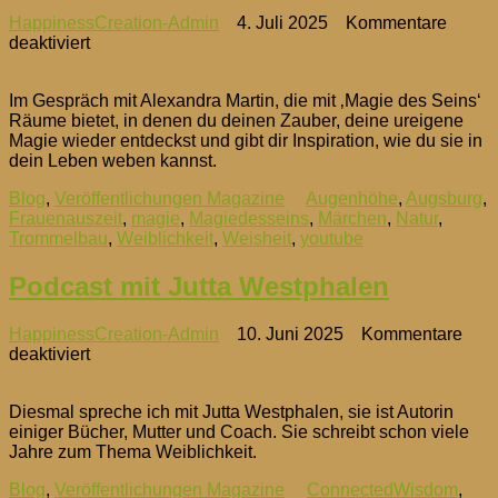
HappinessCreation-Admin
4. Juli 2025
Kommentare
für
deaktiviert
Podcast
–
Im Gespräch mit Alexandra Martin, die mit ‚Magie des Seins‘
Frauenauszeit,
Räume bietet, in denen du deinen Zauber, deine ureigene
Trommelbau
Magie wieder entdeckst und gibt dir Inspiration, wie du sie in
&
dein Leben weben kannst.
Märchen
Blog
,
Veröffentlichungen Magazine
Augenhöhe
,
Augsburg
,
Frauenauszeit
,
magie
,
Magiedesseins
,
Märchen
,
Natur
,
Trommelbau
,
Weiblichkeit
,
Weisheit
,
youtube
Podcast mit Jutta Westphalen
HappinessCreation-Admin
10. Juni 2025
Kommentare
für
deaktiviert
Podcast
mit
Diesmal spreche ich mit Jutta Westphalen, sie ist Autorin
Jutta
einiger Bücher, Mutter und Coach. Sie schreibt schon viele
Westphalen
Jahre zum Thema Weiblichkeit.
Blog
,
Veröffentlichungen Magazine
ConnectedWisdom
,