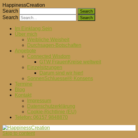
HappinessCreation
Search
Search
Im Einklang Sein
Über mich
Weibliche Weisheit
Durchsagen-Botschaften
Angebote
Connected Wisdom
GTW FrauenKreise weltweit
Einzelsitzungen
Darum sind wir hier!
SonnenSchluessel® Konsens
Termine
Blog
Kontakt
Impressum
Datenschutzerklärung
Cookie-Richtlinie (EU)
Telefon: 06157 9848870
Skip to content