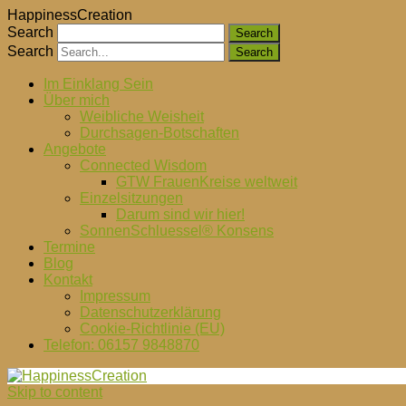
HappinessCreation
Search
Search
Im Einklang Sein
Über mich
Weibliche Weisheit
Durchsagen-Botschaften
Angebote
Connected Wisdom
GTW FrauenKreise weltweit
Einzelsitzungen
Darum sind wir hier!
SonnenSchluessel® Konsens
Termine
Blog
Kontakt
Impressum
Datenschutzerklärung
Cookie-Richtlinie (EU)
Telefon: 06157 9848870
Skip to content